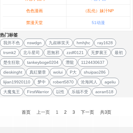
色色漫画
（乱伦）妹汁NP
禁漫天堂
51动漫
热门标签
我并不色
nswdgn
九叔林笑天
hmhjhc
ray1628
trsmk2
北斗星司
思無邪
zzdf0121
无梦襄王
最初
楚生狂歌
tankeyboge0204
潛龍
1124430637
dieskinght
真紅樂章
wolui
P大
shuipao286
lijian19920110
梦中
robert5870
沧海闲人
ageliu
大魔鬼王
FirstWarrior
以性
乐福不受
aoran518
文
章
首页
上一页
1
2
3
下一页
共3页
导
航