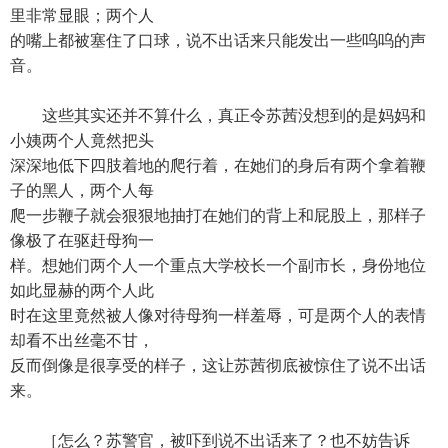
里非常显眼；两个人
的嘴上都被塞住了口球，说不出话来只能发出一些呜呜的声
音。
这些其实还并不算什么，真正令苏茜没想到的是妈妈和
小姨两个人竟然把头
深深地低下四肢着地的爬行着，在她们的身后有两个拿着鞭
子的黑人，两个人每
爬一步鞭子就会狠狠地抽打在她们的背上和屁股上，那样子
像极了在驱赶母狗一
样。想她们两个人一个重点大学校长一个副市长，身份地位
如此显赫的两个人此
时在这里竟然被人像对待母狗一样羞辱，可是两个人的表情
却看不出丝毫不甘，
反而倒像是很享受的样子，这让苏茜彻底被惊住了说不出话
来。
［怎么？苏警官，被吓到说不出话来了？也不妨告诉