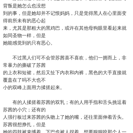
背叛是她怎么也没想
到的事，但是她却并不记恨妈妈，只是觉得黑人在心里面变
得前所未有的恶心起
来，尤其是那粗大的黑鸡巴，或许在其他母狗眼里看起来就
如同圣物一样，但是
她能感觉到的只有恶心。
不过黑人们可不会管苏茜喜不喜欢，他们一拥而上，非
常暴力的撕破了苏茜
的上衣和短裙，然后又扯下内衣和内裤，黑色的大手直接就
覆盖在了吗不大也不
小的双峰上面用力揉搓起来。
有的人揉搓着苏茜的双乳；有的人用手指和舌头挑逗着
苏茜的小穴；还有的
人强行板过来苏茜的头吻上了她的嘴，还往里面伸着舌头。
苏茜很想挣扎，但是
她的四肢被束缚着，下巴也被人捏着，想要狠狠咬那个人一