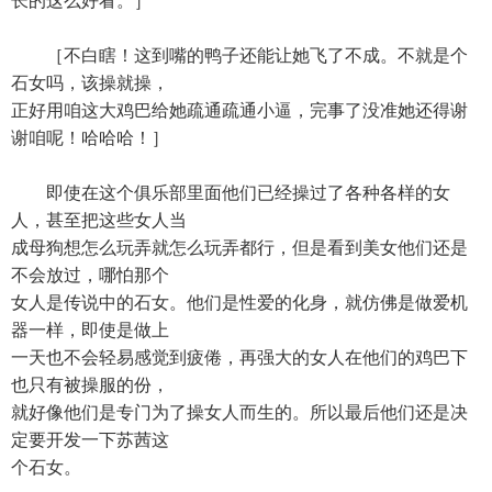
长的这么好看。］
［不白瞎！这到嘴的鸭子还能让她飞了不成。不就是个
石女吗，该操就操，
正好用咱这大鸡巴给她疏通疏通小逼，完事了没准她还得谢
谢咱呢！哈哈哈！］
即使在这个俱乐部里面他们已经操过了各种各样的女
人，甚至把这些女人当
成母狗想怎么玩弄就怎么玩弄都行，但是看到美女他们还是
不会放过，哪怕那个
女人是传说中的石女。他们是性爱的化身，就仿佛是做爱机
器一样，即使是做上
一天也不会轻易感觉到疲倦，再强大的女人在他们的鸡巴下
也只有被操服的份，
就好像他们是专门为了操女人而生的。所以最后他们还是决
定要开发一下苏茜这
个石女。