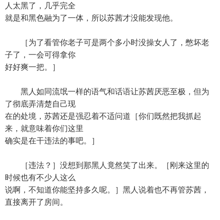
人太黑了，几乎完全
就是和黑色融为了一体，所以苏茜才没能发现他。
［为了看管你老子可是两个多小时没操女人了，憋坏老
子了，一会可得拿你
好好爽一把。］
黑人如同流氓一样的语气和话语让苏茜厌恶至极，但为
了彻底弄清楚自己现
在的处境，苏茜还是强忍着不适问道［你们既然把我抓起
来，就意味着你们这里
确实是在干违法的事吧。］
［违法？］没想到那黑人竟然笑了出来。［刚来这里的
时候也有不少人这么
说啊，不知道你能坚持多久呢。］黑人说着也不再管苏茜，
直接离开了房间。