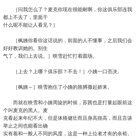
［问我怎么了？麦克你现在很能耐啊，你这俱乐部连我
都上不去了，里面干
什么呢不能让人看见？］
［枫姨你看你这话说的，前面的人不懂事，之后我们会
好好教训她的。别生
气了，我们上去说。］映雪赶忙打着圆场。
［上去？上哪？俱乐部？不去！］小姨一口否决。
［枫姨～］映雪抱住了小姨的胳膊撒起娇来。
而就在映雪和小姨周旋的时候，苏茜也是打量起眼前这
个叫麦克的黑人。麦
克看起来年纪不大，但是体格健壮而且身高很高，而且言谈
举止之间也能看出确
实有着和一般人不同的风度，这是一种上位者才有的余裕。