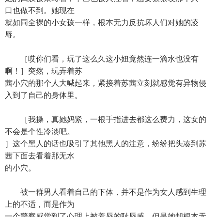
口也做不到。她现在
就如同全裸的小女孩一样，根本无力反抗坏人们对她的凌
辱。
［哎你们看，玩了这么久这小妞竟然连一滴水也没有
啊！］突然，玩弄着苏
茜小穴的那个人大喊起来，紧接着苏茜立刻就感觉有异物侵
入到了自己的身体里。
［我操，真她妈紧，一根手指进去都这么费力，这女的
不会是个性冷淡吧。
］这个黑人的话也吸引了其他黑人的注意，纷纷把头凑到苏
茜下面去看着那无水
的小穴。
被一群男人看着自己的下体，并不是作为女人感到生理
上的不适，而是作为
一个警察感觉到了心理上被羞辱的耻辱感。但是她却根本无