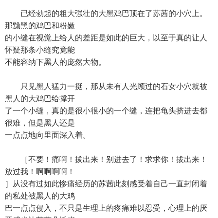
已经勃起的粗大强壮的大黑鸡巴顶在了苏茜的小穴上。
那黝黑的鸡巴和粉嫩
的小缝在视觉上给人的差距是如此的巨大，以至于真的让人
怀疑那条小缝究竟能
不能容纳下黑人的庞然大物。
只见黑人猛力一挺，那从未有人光顾过的石女小穴就被
黑人的大鸡巴给撑开
了一个小缝，真的是很小很小的一个缝，连把龟头挤进去都
很难，但是黑人还是
一点点地向里面深入着。
［不要！痛啊！拔出来！别进去了！求求你！拔出来！
放过我！啊啊啊啊！
］从没有过如此惨痛经历的苏茜此刻感受着自己一直封闭着
的私处被黑人的大鸡
巴一点点侵入，不只是生理上的疼痛难以忍受，心理上的厌