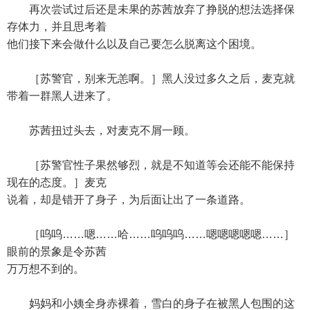
再次尝试过后还是未果的苏茜放弃了挣脱的想法选择保
存体力，并且思考着
他们接下来会做什么以及自己要怎么脱离这个困境。
［苏警官，别来无恙啊。］黑人没过多久之后，麦克就
带着一群黑人进来了。
苏茜扭过头去，对麦克不屑一顾。
［苏警官性子果然够烈，就是不知道等会还能不能保持
现在的态度。］麦克
说着，却是错开了身子，为后面让出了一条道路。
［呜呜……嗯……哈……呜呜呜……嗯嗯嗯嗯嗯……］
眼前的景象是令苏茜
万万想不到的。
妈妈和小姨全身赤裸着，雪白的身子在被黑人包围的这