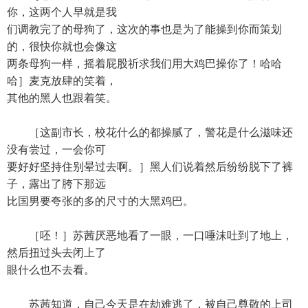
你，这两个人早就是我
们调教完了的母狗了，这次的事也是为了能操到你而策划
的，很快你就也会像这
两条母狗一样，摇着屁股祈求我们用大鸡巴操你了！哈哈
哈］麦克放肆的笑着，
其他的黑人也跟着笑。
［这副市长，校花什么的都操腻了，警花是什么滋味还
没有尝过，一会你可
要好好坚持住别晕过去啊。］黑人们说着然后纷纷脱下了裤
子，露出了胯下那远
比国男要夸张的多的尺寸的大黑鸡巴。
［呸！］苏茜厌恶地看了一眼，一口唾沫吐到了地上，
然后扭过头去闭上了
眼什么也不去看。
苏茜知道，自己今天是在劫难逃了，被自己尊敬的上司