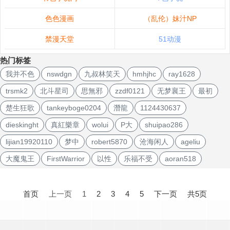
色色漫画
（乱伦）妹汁NP
禁漫天堂
51动漫
热门标签
我并不色
nswdgn
九叔林笑天
hmhjhc
ray1628
trsmk2
北斗星司
思無邪
zzdf0121
无梦襄王
最初
楚生狂歌
tankeyboge0204
潛龍
1124430637
dieskinght
真紅樂章
wolui
P大
shuipao286
lijian19920110
梦中
robert5870
沧海闲人
ageliu
大魔鬼王
FirstWarrior
以性
乐福不受
aoran518
文
章
首页
上一页
1
2
3
4
5
下一页
共5页
导
航