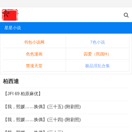
星星小说
书包小说网
7色小说
色色漫画
囚爱（民国H）
禁漫天堂
极品淫乱合集
柏西達
【JFI 69 柏原麻优】
【我，熙媛……换偶】(三十五) (附剧照)
【我，熙媛……换偶】(三十四) (附剧照)